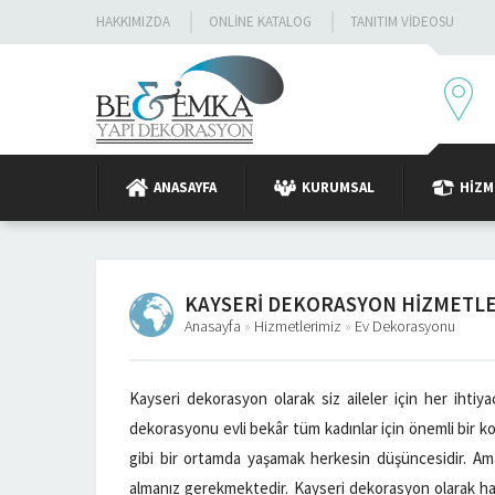
HAKKIMIZDA
ONLINE KATALOG
TANITIM VIDEOSU
ANASAYFA
KURUMSAL
HIZM
KAYSERI DEKORASYON HIZMETLE
Anasayfa
»
Hizmetlerimiz
»
Ev Dekorasyonu
Kayseri dekorasyon olarak siz aileler için her ihtiy
dekorasyonu evli bekâr tüm kadınlar için önemli bir kon
gibi bir ortamda yaşamak herkesin düşüncesidir. Am
almanız gerekmektedir. Kayseri dekorasyon olarak hayal