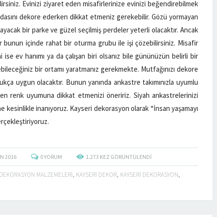
rsiniz. Evinizi ziyaret eden misafirlerinize evinizi beğendirebilmek
r odasını dekore ederken dikkat etmeniz gerekebilir. Gözü yormayan
yacak bir parke ve güzel seçilmiş perdeler yeterli olacaktır. Ancak
 bunun içinde rahat bir oturma grubu ile işi çözebilirsiniz. Misafir
ise ev hanımı ya da çalışan biri olsanız bile gününüzün belirli bir
ileceğiniz bir ortamı yaratmanız gerekmekte. Mutfağınızı dekore
ukça uygun olacaktır. Bunun yanında ankastre takımınızla uyumlu
ken renk uyumuna dikkat etmenizi öneririz. Siyah ankastrelerinizi
e kesinlikle inanıyoruz. Kayseri dekorasyon olarak “İnsan yaşamayı
erçekleştiriyoruz.
AN
2016
0
YORUM
1.273
KEZ GÖRÜNTÜLENDI
REFERANSLARIM
DEKORASYON MALZEMELERI
,
KAYSERI DEKOR
,
KAYSERI DEKORASYON
,
DETAYLAR