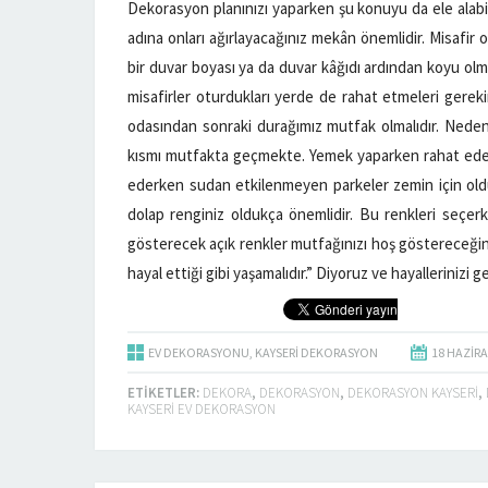
Dekorasyon planınızı yaparken şu konuyu da ele alabili
adına onları ağırlayacağınız mekân önemlidir. Misafi
bir duvar boyası ya da duvar kâğıdı ardından koyu olma
misafirler oturdukları yerde de rahat etmeleri gerekir
odasından sonraki durağımız mutfak olmalıdır. Nedeni 
kısmı mutfakta geçmekte. Yemek yaparken rahat edeb
ederken sudan etkilenmeyen parkeler zemin için old
dolap renginiz oldukça önemlidir. Bu renkleri seçer
gösterecek açık renkler mutfağınızı hoş göstereceğin
hayal ettiği gibi yaşamalıdır.” Diyoruz ve hayallerinizi g
EV DEKORASYONU
,
KAYSERI DEKORASYON
18 HAZIR
ETIKETLER:
DEKORA
,
DEKORASYON
,
DEKORASYON KAYSERI
,
KAYSERI EV DEKORASYON