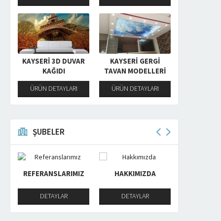
KAYSERI 3D DUVAR
KAYSERI GERGI
KAĞIDI
TAVAN MODELLERI
ÜRÜN DETAYLARI
ÜRÜN DETAYLARI
ŞUBELER
IZ
HAKKIMIZDA
ONLINE KATALOG
TANITIM
DETAYLAR
DETAYLAR
DETA