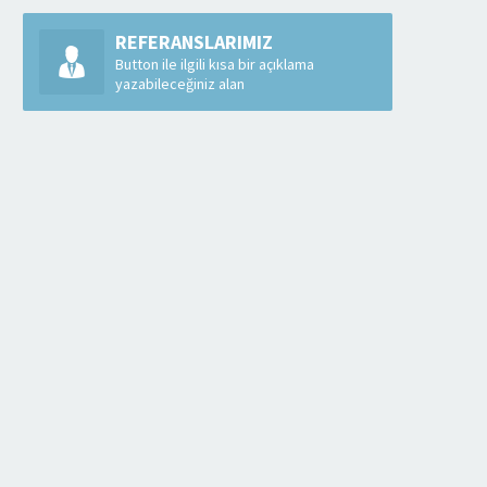
REFERANSLARIMIZ
Button ile ilgili kısa bir açıklama
yazabileceğiniz alan
KAYSERİ İÇ DEKORASYO
FİRMALARI
İç dekorasyon denilince insanın göz
parlıyor öyle değil mi? Tabi ki her
kullanacağı yapının iç dekorasyon
güzel olmasının yanında kullanışlı
DEVAMINI OKU
KAYSERI EV BOYAMA FIYATLARI
Sürekli yaşam alanınız olan evinizi
renklendirmek sizi daha huzurlu ve mutlu
yapacaktır. İstediğiniz renklerle
boyatabileceğiniz evinizi sizin isteğiniz
DEVAMINI OKU
doğrultusunda gayet...